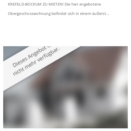
KREFELD-BOCKUM ZU MIETEN! Die hier angebotene
Obergeschosswohnung befindet sich in einem äußerst
gepflegten Mehrfamilienhaus in begehrter Wohnlage von
Krefeld-Bockum. Mit einer Wohnfläche von ca. 114 m²
überzeugt die Immobilie durch einen durchdachten Grundriss,
großzügige Räume und eine hochwertige Ausstattung, die
modernen Wohnkomfort mit einem stilvollen Ambiente
verbindet. Der […]