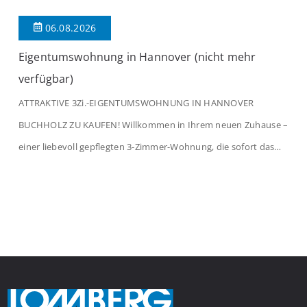
06.08.2026
Eigentumswohnung in Hannover (nicht mehr
verfügbar)
ATTRAKTIVE 3Zi.-EIGENTUMSWOHNUNG IN HANNOVER
BUCHHOLZ ZU KAUFEN! Willkommen in Ihrem neuen Zuhause –
einer liebevoll gepflegten 3-Zimmer-Wohnung, die sofort das
Gefühl von Ankommen vermittelt. Der helle Flur mit
Einbauspots empfängt Sie herzlich und macht Lust auf mehr.
Das großzügige Wohnzimmer begeistert mit einem breiten
Fenster, viel Tageslicht und Blick ins satte Grün der Bäume – […]