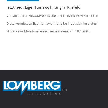
Jetzt neu: Eigentumswohnung in Krefeld
VERMIETETE EINRAUMWOHNUNG IM HERZEN VON KREFELD!
Diese vermietete Eigentumswohnung befindet sich im ersten
Stock eines Mehrfamilienhauses aus dem Jahr 1975 mit
insgesamt 39 Wohneinheiten. Die Wohnung verfügt über 35 m²
Wohnfläche., welche sich wie folgt aufteilen: Beim Betreten der
Wohnung befinden Sie sich in einer praktischen Diele, welche
ausreichend Platz für eine Garderobe bietet. Von […]