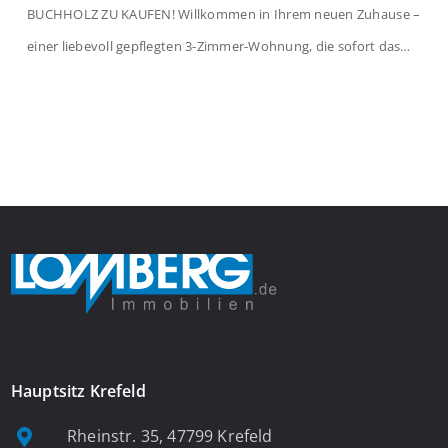
BUCHHOLZ ZU KAUFEN! Willkommen in Ihrem neuen Zuhause –
einer liebevoll gepflegten 3-Zimmer-Wohnung, die sofort das
Gefühl von Ankommen vermittelt. Der helle Flur mit
Einbauspots empfängt Sie herzlich und macht Lust auf mehr.
Das großzügige Wohnzimmer begeistert mit einem breiten
Fenster, viel Tageslicht und Blick ins satte Grün der Bäume – […]
Hauptsitz Krefeld
Rheinstr. 35, 47799 Krefeld