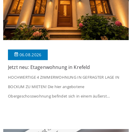
06.08.2026
Jetzt neu: Etagenwohnung in Krefeld
HOCHWERTIGE 4 ZIMMERWOHNUNG IN GEFRAGTER LAGE IN
BOCKUM ZU MIETEN! Die hier angebotene
Obergeschosswohnung befindet sich in einem äußerst
gepflegten Mehrfamilienhaus in begehrter Wohnlage von
Krefeld-Bockum. Mit einer Wohnfläche von ca. 114 m²
überzeugt die Immobilie durch einen durchdachten Grundriss,