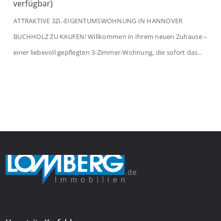
verfügbar)
ATTRAKTIVE 3Zi.-EIGENTUMSWOHNUNG IN HANNOVER
BUCHHOLZ ZU KAUFEN! Willkommen in Ihrem neuen Zuhause –
einer liebevoll gepflegten 3-Zimmer-Wohnung, die sofort das
Gefühl von Ankommen vermittelt. Der helle Flur mit
Einbauspots empfängt Sie herzlich und macht Lust auf mehr.
Das großzügige Wohnzimmer begeistert mit einem breiten
Fenster, viel Tageslicht und Blick ins satte Grün der Bäume – […]