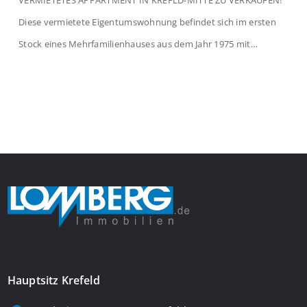
Diese vermietete Eigentumswohnung befindet sich im ersten
Stock eines Mehrfamilienhauses aus dem Jahr 1975 mit
insgesamt 39 Wohneinheiten und 2 Ladenlokalen. Die
Wohnung verfügt über 34 m² Wohnfläche., welche sich wie folgt
aufteilen: Beim Betreten der Wohnung befinden Sie sich in einer
praktischen Diele, welche ausreichend Platz für eine […]
Hauptsitz Krefeld