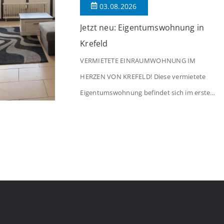
03.08.2026
Jetzt neu: Eigentumswohnung in
Krefeld
VERMIETETE EINRAUMWOHNUNG IM
HERZEN VON KREFELD! Diese vermietete
Eigentumswohnung befindet sich im ersten
Stock eines Mehrfamilienhauses aus dem
Jahr 1975 mit insgesamt 39 Wohneinheiten.
Die Wohnung verfügt über 35 m²
Wohnfläche., welche sich wie folgt aufteilen:
Beim Betreten der Wohnung befinden Sie
sich in einer praktischen Diele, welche
ausreichend Platz für eine Garderobe bietet.
Von […]