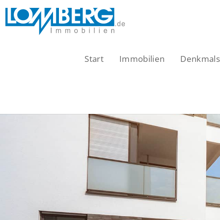
Zum
Inhalt
springen
Start
Immobilien
Denkmalsc