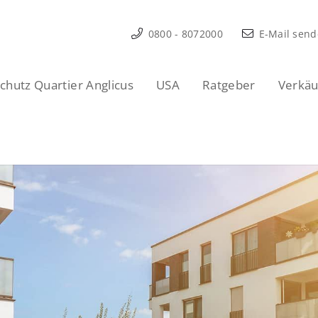
0800 - 8072000
E-Mail sen
hutz Quartier Anglicus
USA
Ratgeber
Verkäu