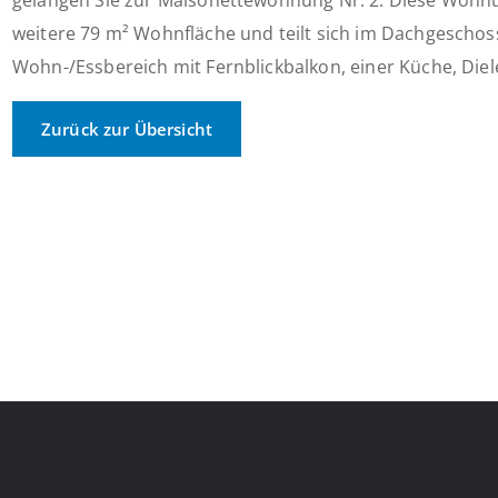
gelangen Sie zur Maisonettewohnung Nr. 2. Diese Wohnun
weitere 79 m² Wohnfläche und teilt sich im Dachgescho
Wohn-/Essbereich mit Fernblickbalkon, einer Küche, Diele,
Zurück zur Übersicht