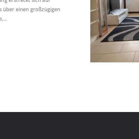
g erstreckt sich auf
ss über einen großzügigen
...