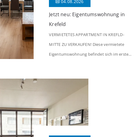
04.08.2026
Jetzt neu: Eigentumswohnung in
Krefeld
VERMIETETES APPARTMENT IN KREFLD-
MITTE ZU VERKAUFEN! Diese vermietete
Eigentumswohnung befindet sich im ersten
Stock eines Mehrfamilienhauses aus dem
Jahr 1975 mit insgesamt 39 Wohneinheiten
und 2 Ladenlokalen. Die Wohnung verfügt
über 34 m² Wohnfläche., welche sich wie
folgt aufteilen: Beim Betreten der Wohnung
befinden Sie sich in einer praktischen Diele,
welche ausreichend Platz für eine […]