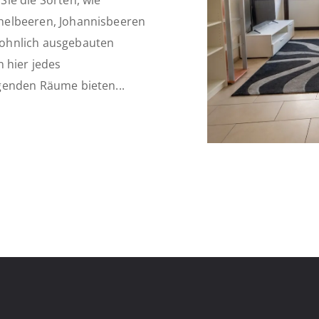
ie die Sorten, wie
achelbeeren, Johannisbeeren
wohnlich ausgebauten
 hier jedes
iegenden Räume bieten...