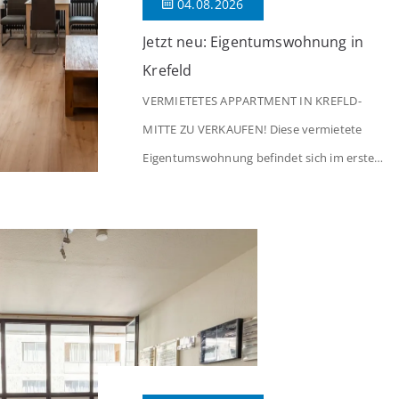
04.08.2026
Jetzt neu: Eigentumswohnung in
Krefeld
VERMIETETES APPARTMENT IN KREFLD-
MITTE ZU VERKAUFEN! Diese vermietete
Eigentumswohnung befindet sich im ersten
Stock eines Mehrfamilienhauses aus dem
Jahr 1975 mit insgesamt 39 Wohneinheiten
und 2 Ladenlokalen. Die Wohnung verfügt
über 34 m² Wohnfläche., welche sich wie
folgt aufteilen: Beim Betreten der Wohnung
befinden Sie sich in einer praktischen Diele,
welche ausreichend Platz für eine […]