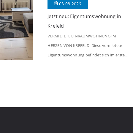
03.08.2026
Jetzt neu: Eigentumswohnung in
Krefeld
VERMIETETE EINRAUMWOHNUNG IM
HERZEN VON KREFELD! Diese vermietete
Eigentumswohnung befindet sich im ersten
Stock eines Mehrfamilienhauses aus dem
Jahr 1975 mit insgesamt 39 Wohneinheiten.
Die Wohnung verfügt über 35 m²
Wohnfläche., welche sich wie folgt aufteilen:
Beim Betreten der Wohnung befinden Sie
sich in einer praktischen Diele, welche
ausreichend Platz für eine Garderobe bietet.
Von […]