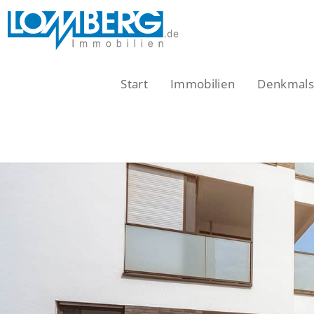
Zum
Inhalt
springen
Start
Immobilien
Denkmalsc