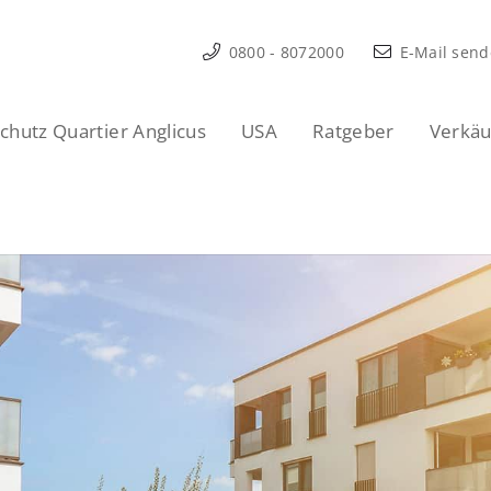
0800 - 8072000
E-Mail sen
hutz Quartier Anglicus
USA
Ratgeber
Verkäu