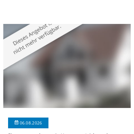
gepflegten Mehrfamilienhaus in begehrter Wohnlage von
Krefeld-Bockum. Mit einer Wohnfläche von ca. 114 m²
überzeugt die Immobilie durch einen durchdachten Grundriss,
großzügige Räume und eine hochwertige Ausstattung, die
modernen Wohnkomfort mit einem stilvollen Ambiente
verbindet. Der […]
06.08.2026