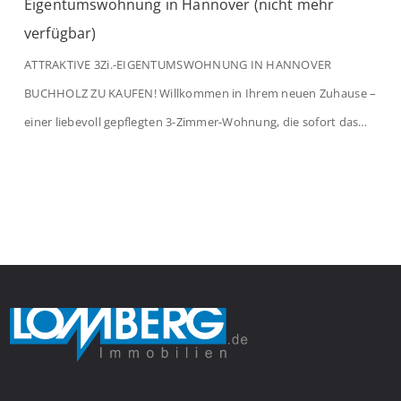
Eigentumswohnung in Hannover (nicht mehr
verfügbar)
ATTRAKTIVE 3Zi.-EIGENTUMSWOHNUNG IN HANNOVER
BUCHHOLZ ZU KAUFEN! Willkommen in Ihrem neuen Zuhause –
einer liebevoll gepflegten 3-Zimmer-Wohnung, die sofort das
Gefühl von Ankommen vermittelt. Der helle Flur mit
Einbauspots empfängt Sie herzlich und macht Lust auf mehr.
Das großzügige Wohnzimmer begeistert mit einem breiten
Fenster, viel Tageslicht und Blick ins satte Grün der Bäume – […]