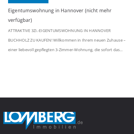
Eigentumswohnung in Hannover (nicht mehr
verfügbar)
ATTRAKTIVE 3Zi.-EIGENTUMSWOHNUNG IN HANNOVER
BUCHHOLZ ZU KAUFEN! Willkommen in Ihrem neuen Zuhause –
einer liebevoll gepflegten 3-Zimmer-Wohnung, die sofort das
Gefühl von Ankommen vermittelt. Der helle Flur mit
Einbauspots empfängt Sie herzlich und macht Lust auf mehr.
Das großzügige Wohnzimmer begeistert mit einem breiten
Fenster, viel Tageslicht und Blick ins satte Grün der Bäume – […]