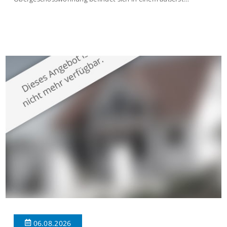
gepflegten Mehrfamilienhaus in begehrter Wohnlage von
Krefeld-Bockum. Mit einer Wohnfläche von ca. 114 m²
überzeugt die Immobilie durch einen durchdachten Grundriss,
großzügige Räume und eine hochwertige Ausstattung, die
modernen Wohnkomfort mit einem stilvollen Ambiente
verbindet. Der […]
06.08.2026