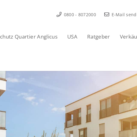
0800 - 8072000
E-Mail sen
hutz Quartier Anglicus
USA
Ratgeber
Verkäu