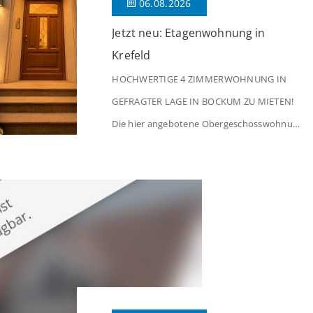
06.08.2026
Jetzt neu: Etagenwohnung in
Krefeld
HOCHWERTIGE 4 ZIMMERWOHNUNG IN
GEFRAGTER LAGE IN BOCKUM ZU MIETEN!
Die hier angebotene Obergeschosswohnung
befindet sich in einem äußerst gepflegten
Mehrfamilienhaus in begehrter Wohnlage
von Krefeld-Bockum. Mit einer Wohnfläche
von ca. 114 m² überzeugt die Immobilie
durch einen durchdachten Grundriss,
großzügige Räume und eine hochwertige
Ausstattung, die modernen Wohnkomfort
mit einem stilvollen Ambiente verbindet. Der