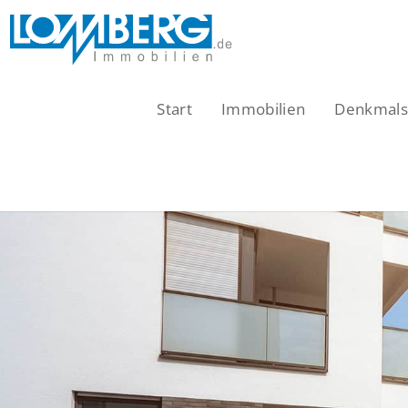
Zum
Inhalt
springen
Start
Immobilien
Denkmalsc