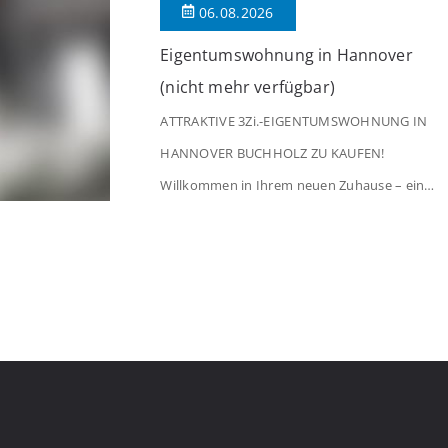
06.08.2026
[…]
Eigentumswohnung in Hannover
(nicht mehr verfügbar)
ATTRAKTIVE 3Zi.-EIGENTUMSWOHNUNG IN
HANNOVER BUCHHOLZ ZU KAUFEN!
Willkommen in Ihrem neuen Zuhause – einer
liebevoll gepflegten 3-Zimmer-Wohnung, die
sofort das Gefühl von Ankommen
vermittelt. Der helle Flur mit Einbauspots
empfängt Sie herzlich und macht Lust auf
mehr. Das großzügige Wohnzimmer
begeistert mit einem breiten Fenster, viel
Tageslicht und Blick ins satte Grün der
Bäume – […]