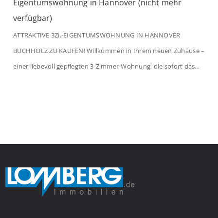
Eigentumswohnung in Hannover (nicht mehr
verfügbar)
ATTRAKTIVE 3Zi.-EIGENTUMSWOHNUNG IN HANNOVER
BUCHHOLZ ZU KAUFEN! Willkommen in Ihrem neuen Zuhause –
einer liebevoll gepflegten 3-Zimmer-Wohnung, die sofort das
Gefühl von Ankommen vermittelt. Der helle Flur mit
Einbauspots empfängt Sie herzlich und macht Lust auf mehr.
Das großzügige Wohnzimmer begeistert mit einem breiten
Fenster, viel Tageslicht und Blick ins satte Grün der Bäume – […]