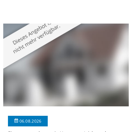
gepflegten Mehrfamilienhaus in begehrter Wohnlage von
Krefeld-Bockum. Mit einer Wohnfläche von ca. 114 m²
überzeugt die Immobilie durch einen durchdachten Grundriss,
großzügige Räume und eine hochwertige Ausstattung, die
modernen Wohnkomfort mit einem stilvollen Ambiente
verbindet. Der […]
06.08.2026