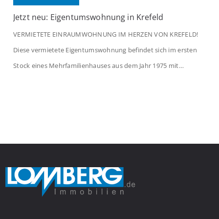
Jetzt neu: Eigentumswohnung in Krefeld
VERMIETETE EINRAUMWOHNUNG IM HERZEN VON KREFELD!
Diese vermietete Eigentumswohnung befindet sich im ersten
Stock eines Mehrfamilienhauses aus dem Jahr 1975 mit
insgesamt 39 Wohneinheiten. Die Wohnung verfügt über 35 m²
Wohnfläche., welche sich wie folgt aufteilen: Beim Betreten der
Wohnung befinden Sie sich in einer praktischen Diele, welche
ausreichend Platz für eine Garderobe bietet. Von […]