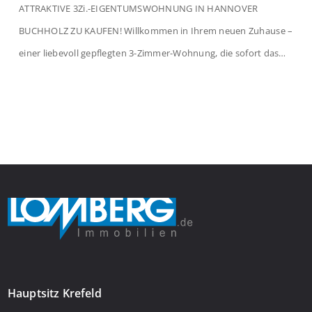
ATTRAKTIVE 3Zi.-EIGENTUMSWOHNUNG IN HANNOVER
BUCHHOLZ ZU KAUFEN! Willkommen in Ihrem neuen Zuhause –
einer liebevoll gepflegten 3-Zimmer-Wohnung, die sofort das
Gefühl von Ankommen vermittelt. Der helle Flur mit
Einbauspots empfängt Sie herzlich und macht Lust auf mehr.
Das großzügige Wohnzimmer begeistert mit einem breiten
Fenster, viel Tageslicht und Blick ins satte Grün der Bäume – […]
Hauptsitz Krefeld