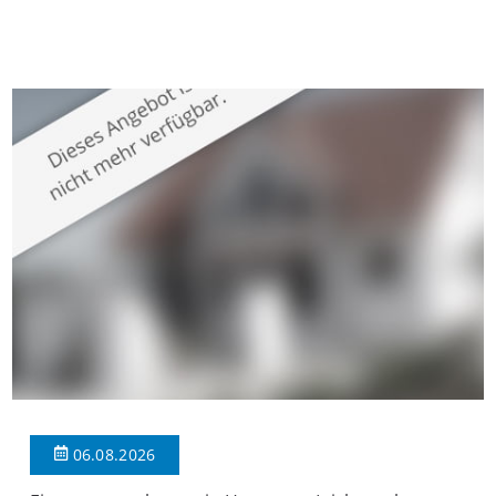
gepflegten Mehrfamilienhaus in begehrter Wohnlage von
Krefeld-Bockum. Mit einer Wohnfläche von ca. 114 m²
überzeugt die Immobilie durch einen durchdachten Grundriss,
großzügige Räume und eine hochwertige Ausstattung, die
modernen Wohnkomfort mit einem stilvollen Ambiente
verbindet. Der […]
06.08.2026