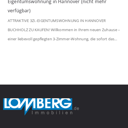
Eigentumswohnung in Hannover (nicht mehr
verfügbar)
ATTRAKTIVE 3Zi.-EIGENTUMSWOHNUNG IN HANNOVER
BUCHHOLZ ZU KAUFEN! Willkommen in Ihrem neuen Zuhause –
einer liebevoll gepflegten 3-Zimmer-Wohnung, die sofort das
Gefühl von Ankommen vermittelt. Der helle Flur mit
Einbauspots empfängt Sie herzlich und macht Lust auf mehr.
Das großzügige Wohnzimmer begeistert mit einem breiten
Fenster, viel Tageslicht und Blick ins satte Grün der Bäume – […]