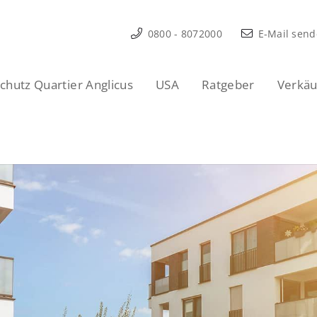
0800 - 8072000
E-Mail sen
hutz Quartier Anglicus
USA
Ratgeber
Verkäu