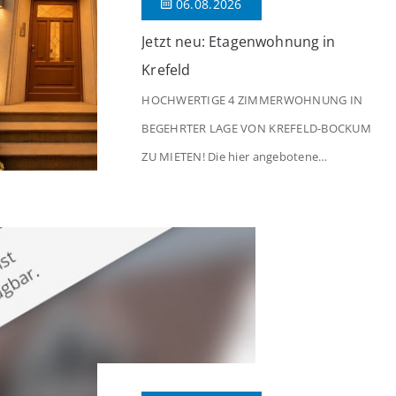
06.08.2026
Jetzt neu: Etagenwohnung in
Krefeld
HOCHWERTIGE 4 ZIMMERWOHNUNG IN
BEGEHRTER LAGE VON KREFELD-BOCKUM
ZU MIETEN! Die hier angebotene
Obergeschosswohnung befindet sich in
einem äußerst gepflegten Mehrfamilienhaus
in begehrter Wohnlage von Krefeld-Bockum.
Mit einer Wohnfläche von ca. 114 m²
überzeugt die Immobilie durch einen
durchdachten Grundriss, großzügige Räume
und eine hochwertige Ausstattung, die
modernen Wohnkomfort mit einem