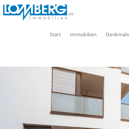
Zum
Inhalt
springen
Start
Immobilien
Denkmalsc