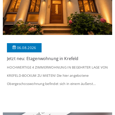
06.08.2026
Jetzt neu: Etagenwohnung in Krefeld
HOCHWERTIGE 4 ZIMMERWOHNUNG IN BEGEHRTER LAGE VON
KREFELD-BOCKUM ZU MIETEN! Die hier angebotene
Obergeschosswohnung befindet sich in einem äußerst
gepflegten Mehrfamilienhaus in begehrter Wohnlage von
Krefeld-Bockum. Mit einer Wohnfläche von ca. 114 m²
überzeugt die Immobilie durch einen durchdachten Grundriss,