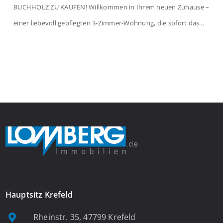
BUCHHOLZ ZU KAUFEN! Willkommen in Ihrem neuen Zuhause –
einer liebevoll gepflegten 3-Zimmer-Wohnung, die sofort das
Gefühl von Ankommen vermittelt. Der helle Flur mit
Einbauspots empfängt Sie herzlich und macht Lust auf mehr.
Das großzügige Wohnzimmer begeistert mit einem breiten
Fenster, viel Tageslicht und Blick ins satte Grün der Bäume – […]
Hauptsitz Krefeld
Rheinstr. 35, 47799 Krefeld