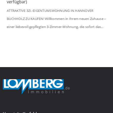
verfügbar)
ATTRAKTIVE 3Zi.-EIGENTUMSWOHNUNG IN HANNOVER
BUCHHOLZ ZU KAUFEN! Willkommen in Ihrem neuen Zuhause –
einer liebevoll gepflegten 3-Zimmer-Wohnung, die sofort das
Gefühl von Ankommen vermittelt. Der helle Flur mit
Einbauspots empfängt Sie herzlich und macht Lust auf mehr.
Das großzügige Wohnzimmer begeistert mit einem breiten
Fenster, viel Tageslicht und Blick ins satte Grün der Bäume – […]