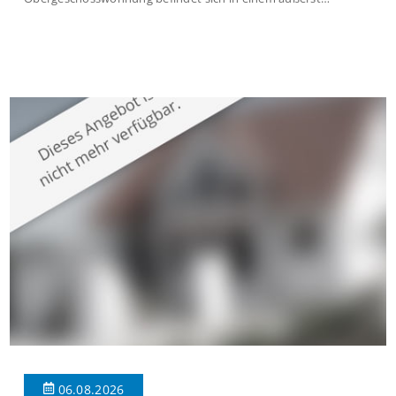
gepflegten Mehrfamilienhaus in begehrter Wohnlage von
Krefeld-Bockum. Mit einer Wohnfläche von ca. 114 m²
überzeugt die Immobilie durch einen durchdachten Grundriss,
großzügige Räume und eine hochwertige Ausstattung, die
modernen Wohnkomfort mit einem stilvollen Ambiente
verbindet. Der […]
06.08.2026