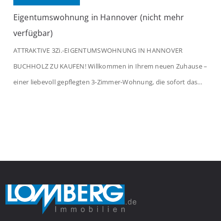
Eigentumswohnung in Hannover (nicht mehr
verfügbar)
ATTRAKTIVE 3Zi.-EIGENTUMSWOHNUNG IN HANNOVER
BUCHHOLZ ZU KAUFEN! Willkommen in Ihrem neuen Zuhause –
einer liebevoll gepflegten 3-Zimmer-Wohnung, die sofort das
Gefühl von Ankommen vermittelt. Der helle Flur mit
Einbauspots empfängt Sie herzlich und macht Lust auf mehr.
Das großzügige Wohnzimmer begeistert mit einem breiten
Fenster, viel Tageslicht und Blick ins satte Grün der Bäume – […]