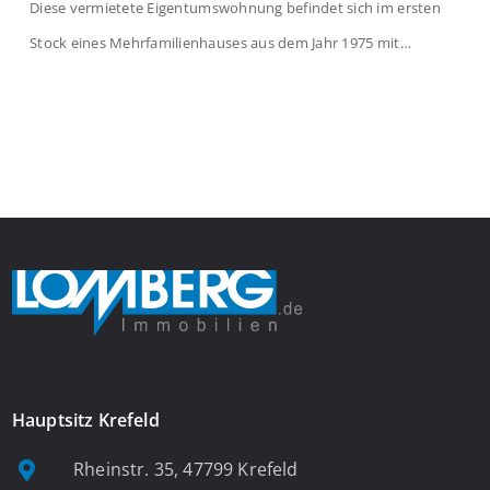
Diese vermietete Eigentumswohnung befindet sich im ersten
Stock eines Mehrfamilienhauses aus dem Jahr 1975 mit
insgesamt 39 Wohneinheiten. Die Wohnung verfügt über 35 m²
Wohnfläche., welche sich wie folgt aufteilen: Beim Betreten der
Wohnung befinden Sie sich in einer praktischen Diele, welche
ausreichend Platz für eine Garderobe bietet. Von […]
Hauptsitz Krefeld
Rheinstr. 35, 47799 Krefeld