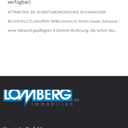
verfügbar)
ATTRAKTIVE 3Zi.-EIGENTUMSWOHNUNG IN HANNOVER
BUCHHOLZ ZU KAUFEN! Willkommen in Ihrem neuen Zuhause –
einer liebevoll gepflegten 3-Zimmer-Wohnung, die sofort das
Gefühl von Ankommen vermittelt. Der helle Flur mit
Einbauspots empfängt Sie herzlich und macht Lust auf mehr.
Das großzügige Wohnzimmer begeistert mit einem breiten
Fenster, viel Tageslicht und Blick ins satte Grün der Bäume – […]