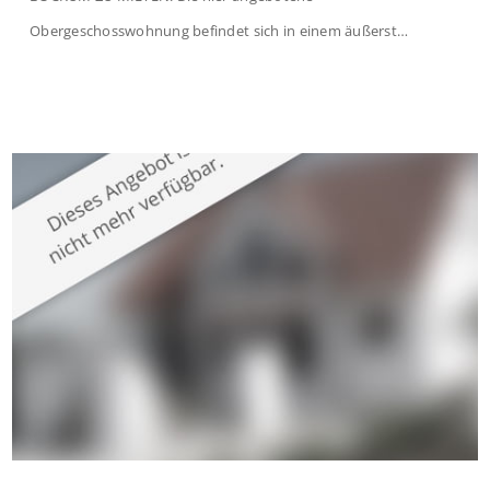
Obergeschosswohnung befindet sich in einem äußerst
gepflegten Mehrfamilienhaus in begehrter Wohnlage von
Krefeld-Bockum. Mit einer Wohnfläche von ca. 114 m²
überzeugt die Immobilie durch einen durchdachten Grundriss,
großzügige Räume und eine hochwertige Ausstattung, die
modernen Wohnkomfort mit einem stilvollen Ambiente
verbindet. Der […]