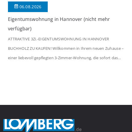
06.08.2026
Eigentumswohnung in Hannover (nicht mehr
verfügbar)
ATTRAKTIVE 3Zi.-EIGENTUMSWOHNUNG IN HANNOVER
BUCHHOLZ ZU KAUFEN! Willkommen in Ihrem neuen Zuhause –
einer liebevoll gepflegten 3-Zimmer-Wohnung, die sofort das
Gefühl von Ankommen vermittelt. Der helle Flur mit
Einbauspots empfängt Sie herzlich und macht Lust auf mehr.
Das großzügige Wohnzimmer begeistert mit einem breiten
Fenster, viel Tageslicht und Blick ins satte Grün der Bäume – […]