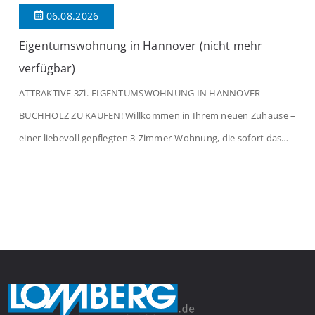
06.08.2026
Eigentumswohnung in Hannover (nicht mehr
verfügbar)
ATTRAKTIVE 3Zi.-EIGENTUMSWOHNUNG IN HANNOVER
BUCHHOLZ ZU KAUFEN! Willkommen in Ihrem neuen Zuhause –
einer liebevoll gepflegten 3-Zimmer-Wohnung, die sofort das
Gefühl von Ankommen vermittelt. Der helle Flur mit
Einbauspots empfängt Sie herzlich und macht Lust auf mehr.
Das großzügige Wohnzimmer begeistert mit einem breiten
Fenster, viel Tageslicht und Blick ins satte Grün der Bäume – […]