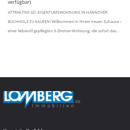
verfügbar)
ATTRAKTIVE 3Zi.-EIGENTUMSWOHNUNG IN HANNOVER
BUCHHOLZ ZU KAUFEN! Willkommen in Ihrem neuen Zuhause –
einer liebevoll gepflegten 3-Zimmer-Wohnung, die sofort das
Gefühl von Ankommen vermittelt. Der helle Flur mit
Einbauspots empfängt Sie herzlich und macht Lust auf mehr.
Das großzügige Wohnzimmer begeistert mit einem breiten
Fenster, viel Tageslicht und Blick ins satte Grün der Bäume – […]