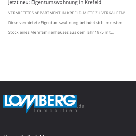
Jetzt neu: Eigentumswohnung in Krefeld
VERMIETETES APPARTMENT IN KREFLD-MITTE ZU VERKAUFEN!
Diese vermietete Eigentumswohnung befindet sich im ersten
Stock eines Mehrfamilienhauses aus dem Jahr 1975 mit
insgesamt 39 Wohneinheiten und 2 Ladenlokalen. Die
Wohnung verfügt über 34 m² Wohnfläche., welche sich wie folgt
aufteilen: Beim Betreten der Wohnung befinden Sie sich in einer
praktischen Diele, welche ausreichend Platz für eine […]