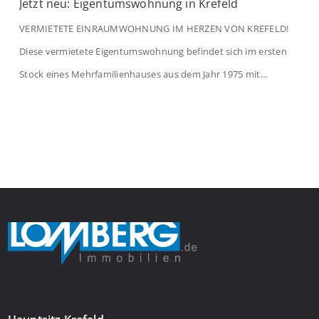
Jetzt neu: Eigentumswohnung in Krefeld
VERMIETETE EINRAUMWOHNUNG IM HERZEN VON KREFELD!
Diese vermietete Eigentumswohnung befindet sich im ersten
Stock eines Mehrfamilienhauses aus dem Jahr 1975 mit
insgesamt 39 Wohneinheiten. Die Wohnung verfügt über 35 m²
Wohnfläche., welche sich wie folgt aufteilen: Beim Betreten der
Wohnung befinden Sie sich in einer praktischen Diele, welche
ausreichend Platz für eine Garderobe bietet. Von […]