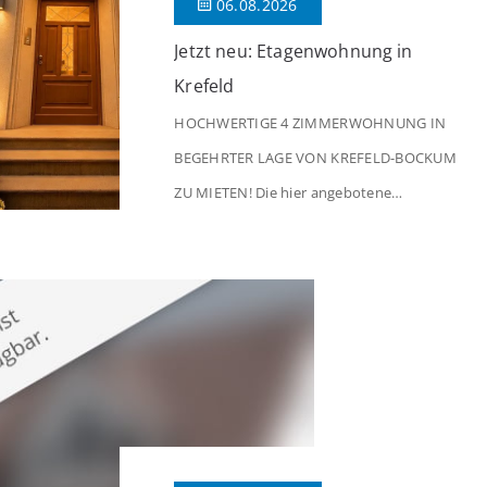
06.08.2026
Jetzt neu: Etagenwohnung in
Krefeld
HOCHWERTIGE 4 ZIMMERWOHNUNG IN
BEGEHRTER LAGE VON KREFELD-BOCKUM
ZU MIETEN! Die hier angebotene
Obergeschosswohnung befindet sich in
einem äußerst gepflegten Mehrfamilienhaus
in begehrter Wohnlage von Krefeld-Bockum.
Mit einer Wohnfläche von ca. 114 m²
überzeugt die Immobilie durch einen
durchdachten Grundriss, großzügige Räume
und eine hochwertige Ausstattung, die
modernen Wohnkomfort mit einem