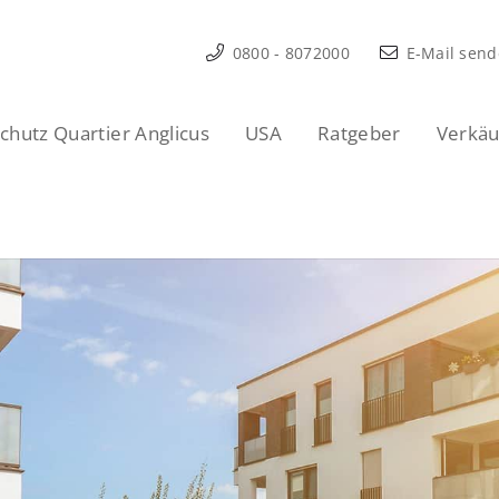
0800 - 8072000
E-Mail sen
hutz Quartier Anglicus
USA
Ratgeber
Verkäu