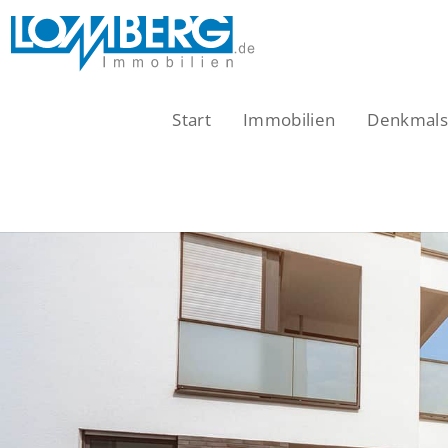
Zum
Inhalt
springen
Start
Immobilien
Denkmalsc