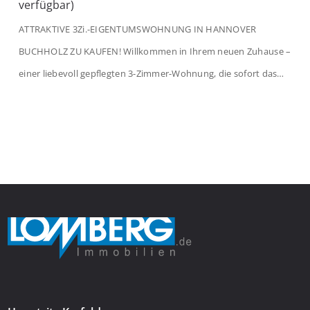
verfügbar)
ATTRAKTIVE 3Zi.-EIGENTUMSWOHNUNG IN HANNOVER
BUCHHOLZ ZU KAUFEN! Willkommen in Ihrem neuen Zuhause –
einer liebevoll gepflegten 3-Zimmer-Wohnung, die sofort das
Gefühl von Ankommen vermittelt. Der helle Flur mit
Einbauspots empfängt Sie herzlich und macht Lust auf mehr.
Das großzügige Wohnzimmer begeistert mit einem breiten
Fenster, viel Tageslicht und Blick ins satte Grün der Bäume – […]