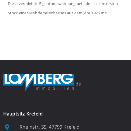
Diese vermietete Eigentumswohnung befindet sich im ersten
Stock eines Mehrfamilienhauses aus dem Jahr 1975 mit
insgesamt 39 Wohneinheiten. Die Wohnung verfügt über 35 m²
Wohnfläche., welche sich wie folgt aufteilen: Beim Betreten der
Wohnung befinden Sie sich in einer praktischen Diele, welche
ausreichend Platz für eine Garderobe bietet. Von […]
Hauptsitz Krefeld
Rheinstr. 35, 47799 Krefeld