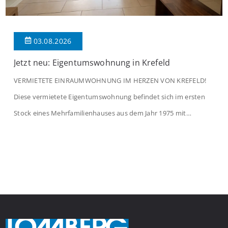
03.08.2026
Jetzt neu: Eigentumswohnung in Krefeld
VERMIETETE EINRAUMWOHNUNG IM HERZEN VON KREFELD!
Diese vermietete Eigentumswohnung befindet sich im ersten
Stock eines Mehrfamilienhauses aus dem Jahr 1975 mit
insgesamt 39 Wohneinheiten. Die Wohnung verfügt über 35 m²
Wohnfläche., welche sich wie folgt aufteilen: Beim Betreten der
Wohnung befinden Sie sich in einer praktischen Diele, welche
ausreichend Platz für eine Garderobe bietet. Von […]