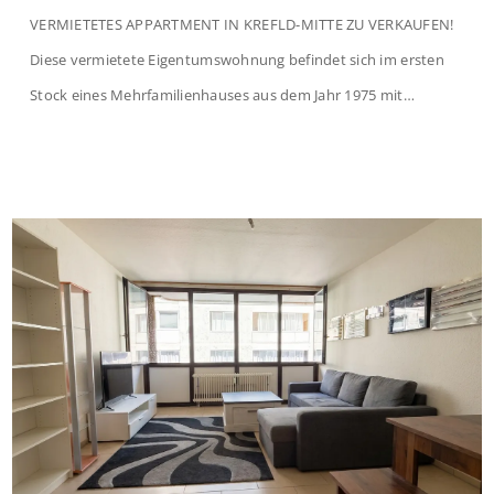
VERMIETETES APPARTMENT IN KREFLD-MITTE ZU VERKAUFEN!
Diese vermietete Eigentumswohnung befindet sich im ersten
Stock eines Mehrfamilienhauses aus dem Jahr 1975 mit
insgesamt 39 Wohneinheiten und 2 Ladenlokalen. Die
Wohnung verfügt über 34 m² Wohnfläche., welche sich wie folgt
aufteilen: Beim Betreten der Wohnung befinden Sie sich in einer
praktischen Diele, welche ausreichend Platz für eine […]