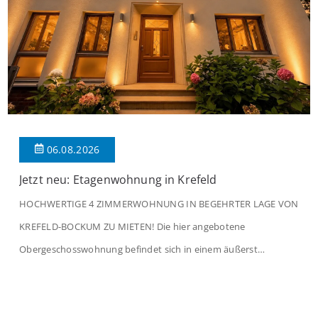
06.08.2026
Jetzt neu: Etagenwohnung in Krefeld
HOCHWERTIGE 4 ZIMMERWOHNUNG IN BEGEHRTER LAGE VON
KREFELD-BOCKUM ZU MIETEN! Die hier angebotene
Obergeschosswohnung befindet sich in einem äußerst
gepflegten Mehrfamilienhaus in begehrter Wohnlage von
Krefeld-Bockum. Mit einer Wohnfläche von ca. 114 m²
überzeugt die Immobilie durch einen durchdachten Grundriss,