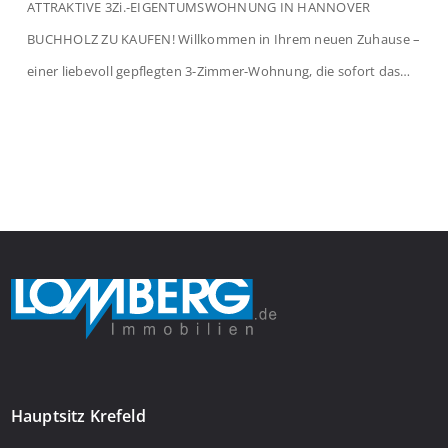
ATTRAKTIVE 3Zi.-EIGENTUMSWOHNUNG IN HANNOVER
BUCHHOLZ ZU KAUFEN! Willkommen in Ihrem neuen Zuhause –
einer liebevoll gepflegten 3-Zimmer-Wohnung, die sofort das
Gefühl von Ankommen vermittelt. Der helle Flur mit
Einbauspots empfängt Sie herzlich und macht Lust auf mehr.
Das großzügige Wohnzimmer begeistert mit einem breiten
Fenster, viel Tageslicht und Blick ins satte Grün der Bäume – […]
Hauptsitz Krefeld