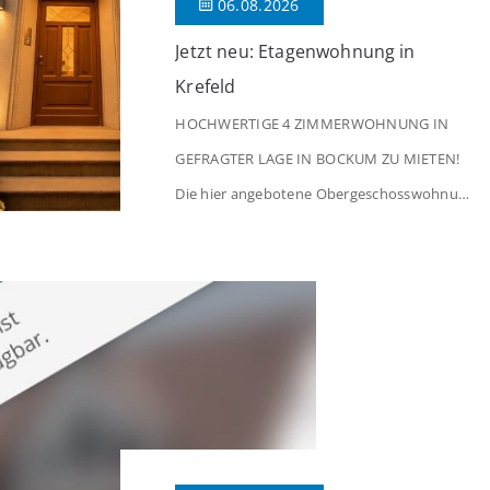
06.08.2026
Jetzt neu: Etagenwohnung in
Krefeld
HOCHWERTIGE 4 ZIMMERWOHNUNG IN
GEFRAGTER LAGE IN BOCKUM ZU MIETEN!
Die hier angebotene Obergeschosswohnung
befindet sich in einem äußerst gepflegten
Mehrfamilienhaus in begehrter Wohnlage
von Krefeld-Bockum. Mit einer Wohnfläche
von ca. 114 m² überzeugt die Immobilie
durch einen durchdachten Grundriss,
großzügige Räume und eine hochwertige
Ausstattung, die modernen Wohnkomfort
mit einem stilvollen Ambiente verbindet. Der