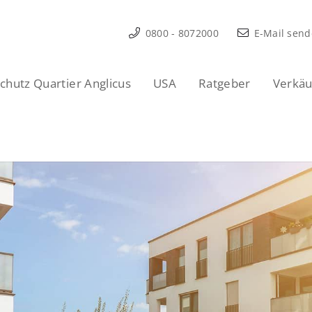
0800 - 8072000
E-Mail sen
hutz Quartier Anglicus
USA
Ratgeber
Verkäu