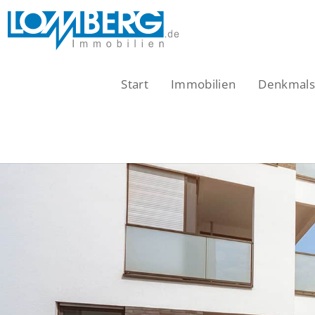
Zum
Inhalt
springen
Start
Immobilien
Denkmalsc