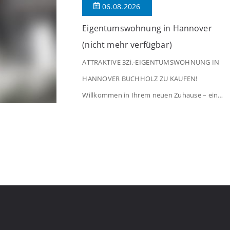
06.08.2026
[…]
Eigentumswohnung in Hannover
(nicht mehr verfügbar)
ATTRAKTIVE 3Zi.-EIGENTUMSWOHNUNG IN
HANNOVER BUCHHOLZ ZU KAUFEN!
Willkommen in Ihrem neuen Zuhause – einer
liebevoll gepflegten 3-Zimmer-Wohnung, die
sofort das Gefühl von Ankommen
vermittelt. Der helle Flur mit Einbauspots
empfängt Sie herzlich und macht Lust auf
mehr. Das großzügige Wohnzimmer
begeistert mit einem breiten Fenster, viel
Tageslicht und Blick ins satte Grün der
Bäume – […]