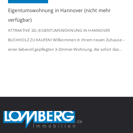
Eigentumswohnung in Hannover (nicht mehr
verfügbar)
ATTRAKTIVE 3Zi.-EIGENTUMSWOHNUNG IN HANNOVER
BUCHHOLZ ZU KAUFEN! Willkommen in Ihrem neuen Zuhause –
einer liebevoll gepflegten 3-Zimmer-Wohnung, die sofort das
Gefühl von Ankommen vermittelt. Der helle Flur mit
Einbauspots empfängt Sie herzlich und macht Lust auf mehr.
Das großzügige Wohnzimmer begeistert mit einem breiten
Fenster, viel Tageslicht und Blick ins satte Grün der Bäume – […]