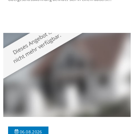
gepflegten Mehrfamilienhaus in begehrter Wohnlage von
Krefeld-Bockum. Mit einer Wohnfläche von ca. 114 m²
überzeugt die Immobilie durch einen durchdachten Grundriss,
großzügige Räume und eine hochwertige Ausstattung, die
modernen Wohnkomfort mit einem stilvollen Ambiente
verbindet. Der […]
06.08.2026