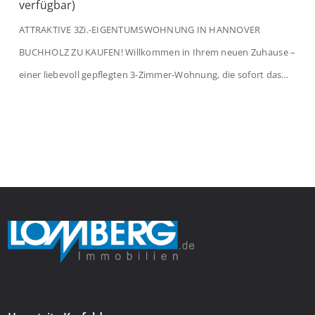
verfügbar)
ATTRAKTIVE 3Zi.-EIGENTUMSWOHNUNG IN HANNOVER
BUCHHOLZ ZU KAUFEN! Willkommen in Ihrem neuen Zuhause –
einer liebevoll gepflegten 3-Zimmer-Wohnung, die sofort das
Gefühl von Ankommen vermittelt. Der helle Flur mit
Einbauspots empfängt Sie herzlich und macht Lust auf mehr.
Das großzügige Wohnzimmer begeistert mit einem breiten
Fenster, viel Tageslicht und Blick ins satte Grün der Bäume – […]