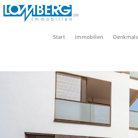
Zum
Inhalt
springen
Start
Immobilien
Denkmalsc