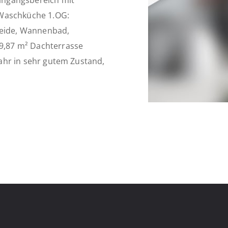
ingangsbereich mit
 Waschküche 1.OG:
leide, Wannenbad,
59,87 m² Dachterrasse
ujahr in sehr gutem Zustand,