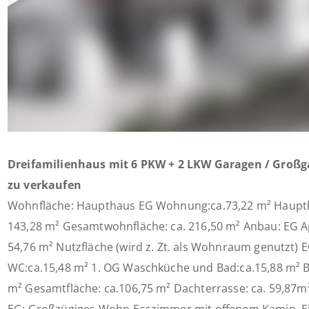
Dreifamilienhaus mit 6 PKW + 2 LKW Garagen / Groß
zu verkaufen
Wohnfläche: Haupthaus EG Wohnung:ca.73,22 m² Haup
143,28 m² Gesamtwohnfläche: ca. 216,50 m² Anbau: EG A
54,76 m² Nutzfläche (wird z. Zt. als Wohnraum genutzt)
WC:ca.15,48 m² 1. OG Waschküche und Bad:ca.15,88 m² B
m² Gesamtfläche: ca.106,75 m² Dachterrasse: ca. 59,87