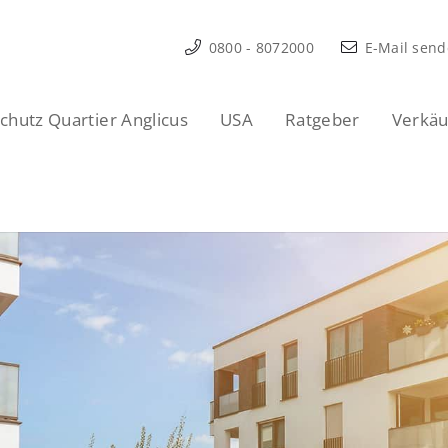
0800 - 8072000
E-Mail sen
hutz Quartier Anglicus
USA
Ratgeber
Verkäu