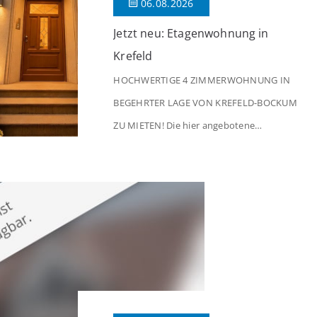
06.08.2026
Jetzt neu: Etagenwohnung in
Krefeld
HOCHWERTIGE 4 ZIMMERWOHNUNG IN
BEGEHRTER LAGE VON KREFELD-BOCKUM
ZU MIETEN! Die hier angebotene
Obergeschosswohnung befindet sich in
einem äußerst gepflegten Mehrfamilienhaus
in begehrter Wohnlage von Krefeld-Bockum.
Mit einer Wohnfläche von ca. 114 m²
überzeugt die Immobilie durch einen
durchdachten Grundriss, großzügige Räume
und eine hochwertige Ausstattung, die
modernen Wohnkomfort mit einem