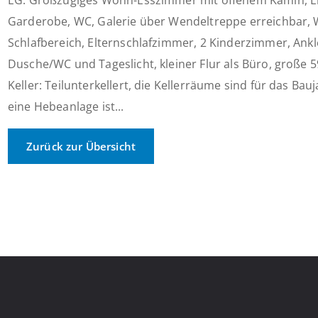
EG: Großzügiges Wohn-Esszimmer mit offenem Kamin, E
Garderobe, WC, Galerie über Wendeltreppe erreichbar,
Schlafbereich, Elternschlafzimmer, 2 Kinderzimmer, Ank
Dusche/WC und Tageslicht, kleiner Flur als Büro, große 
Keller: Teilunterkellert, die Kellerräume sind für das Ba
eine Hebeanlage ist...
Zurück zur Übersicht