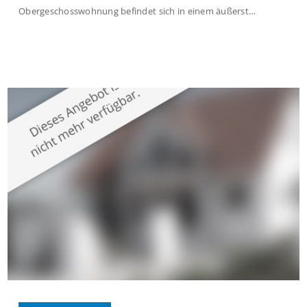
Obergeschosswohnung befindet sich in einem äußerst
gepflegten Mehrfamilienhaus in begehrter Wohnlage von
Krefeld-Bockum. Mit einer Wohnfläche von ca. 114 m²
überzeugt die Immobilie durch einen durchdachten Grundriss,
großzügige Räume und eine hochwertige Ausstattung, die
modernen Wohnkomfort mit einem stilvollen Ambiente
verbindet. Der […]