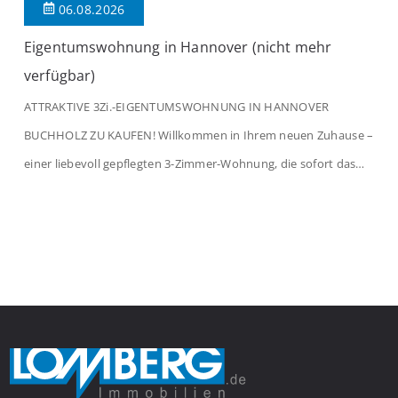
06.08.2026
Eigentumswohnung in Hannover (nicht mehr
verfügbar)
ATTRAKTIVE 3Zi.-EIGENTUMSWOHNUNG IN HANNOVER
BUCHHOLZ ZU KAUFEN! Willkommen in Ihrem neuen Zuhause –
einer liebevoll gepflegten 3-Zimmer-Wohnung, die sofort das
Gefühl von Ankommen vermittelt. Der helle Flur mit
Einbauspots empfängt Sie herzlich und macht Lust auf mehr.
Das großzügige Wohnzimmer begeistert mit einem breiten
Fenster, viel Tageslicht und Blick ins satte Grün der Bäume – […]