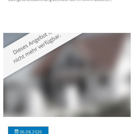
gepflegten Mehrfamilienhaus in begehrter Wohnlage von
Krefeld-Bockum. Mit einer Wohnfläche von ca. 114 m²
überzeugt die Immobilie durch einen durchdachten Grundriss,
großzügige Räume und eine hochwertige Ausstattung, die
modernen Wohnkomfort mit einem stilvollen Ambiente
verbindet. Der […]
06.08.2026