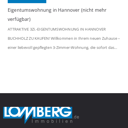
Eigentumswohnung in Hannover (nicht mehr
verfügbar)
ATTRAKTIVE 3Zi.-EIGENTUMSWOHNUNG IN HANNOVER
BUCHHOLZ ZU KAUFEN! Willkommen in Ihrem neuen Zuhause –
einer liebevoll gepflegten 3-Zimmer-Wohnung, die sofort das
Gefühl von Ankommen vermittelt. Der helle Flur mit
Einbauspots empfängt Sie herzlich und macht Lust auf mehr.
Das großzügige Wohnzimmer begeistert mit einem breiten
Fenster, viel Tageslicht und Blick ins satte Grün der Bäume – […]