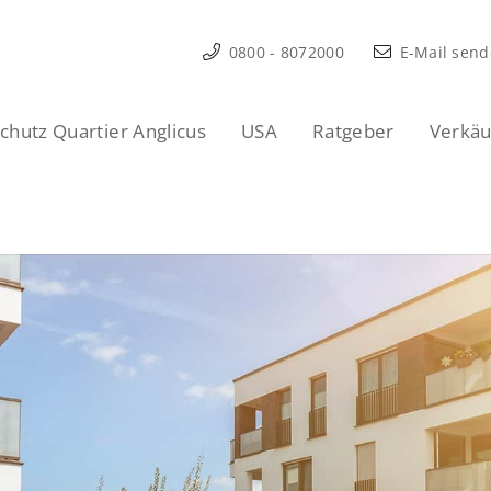
0800 - 8072000
E-Mail sen
hutz Quartier Anglicus
USA
Ratgeber
Verkäu