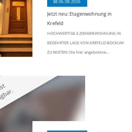
06.08.2026
Jetzt neu: Etagenwohnung in
Krefeld
HOCHWERTIGE 4 ZIMMERWOHNUNG IN
BEGEHRTER LAGE VON KREFELD-BOCKUM
ZU MIETEN! Die hier angebotene
Obergeschosswohnung befindet sich in
einem äußerst gepflegten Mehrfamilienhaus
in begehrter Wohnlage von Krefeld-Bockum.
Mit einer Wohnfläche von ca. 114 m²
überzeugt die Immobilie durch einen
durchdachten Grundriss, großzügige Räume
und eine hochwertige Ausstattung, die
modernen Wohnkomfort mit einem