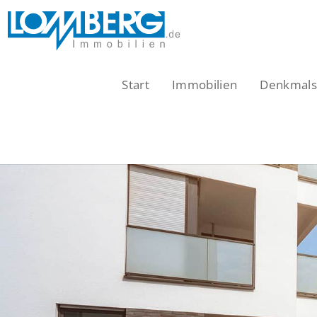
Zum
Inhalt
springen
Start
Immobilien
Denkmalsc