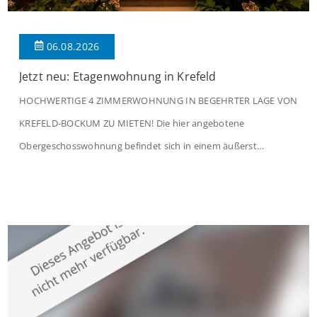
06.08.2026
Jetzt neu: Etagenwohnung in Krefeld
HOCHWERTIGE 4 ZIMMERWOHNUNG IN BEGEHRTER LAGE VON
KREFELD-BOCKUM ZU MIETEN! Die hier angebotene
Obergeschosswohnung befindet sich in einem äußerst
gepflegten Mehrfamilienhaus in begehrter Wohnlage von
Krefeld-Bockum. Mit einer Wohnfläche von ca. 114 m²
überzeugt die Immobilie durch einen durchdachten Grundriss,
großzügige Räume und eine hochwertige Ausstattung, die
modernen Wohnkomfort mit einem stilvollen Ambiente
verbindet. Der […]