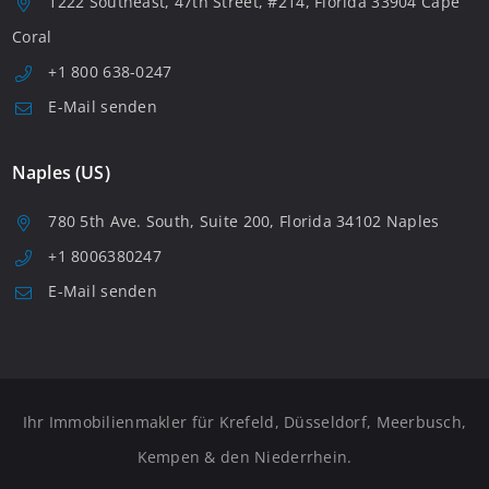
1222 Southeast, 47th Street, #214, Florida 33904 Cape
Coral
+1 800 638-0247
E-Mail senden
Naples (US)
780 5th Ave. South, Suite 200, Florida 34102 Naples
+1 8006380247
E-Mail senden
Ihr Immobilienmakler für Krefeld, Düsseldorf, Meerbusch,
Kempen & den Niederrhein.