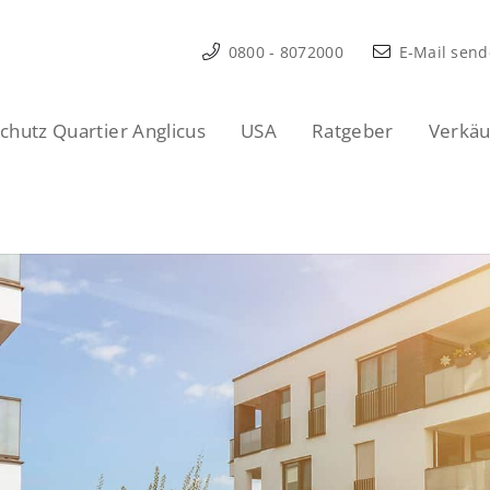
0800 - 8072000
E-Mail sen
hutz Quartier Anglicus
USA
Ratgeber
Verkäu