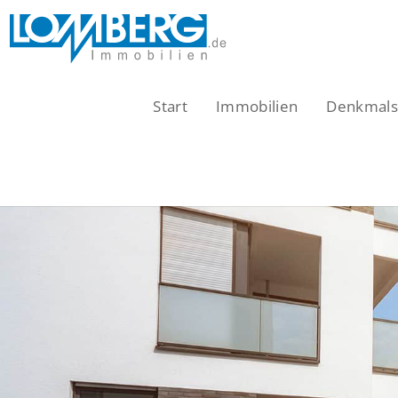
Zum
Inhalt
springen
Start
Immobilien
Denkmalsc