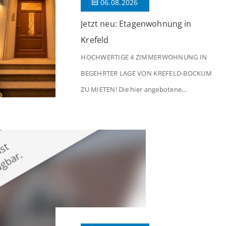
06.08.2026
Jetzt neu: Etagenwohnung in
Krefeld
HOCHWERTIGE 4 ZIMMERWOHNUNG IN
BEGEHRTER LAGE VON KREFELD-BOCKUM
ZU MIETEN! Die hier angebotene
Obergeschosswohnung befindet sich in
einem äußerst gepflegten Mehrfamilienhaus
in begehrter Wohnlage von Krefeld-Bockum.
Mit einer Wohnfläche von ca. 114 m²
überzeugt die Immobilie durch einen
durchdachten Grundriss, großzügige Räume
und eine hochwertige Ausstattung, die
modernen Wohnkomfort mit einem