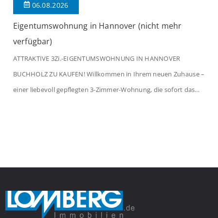
06.08.2026
Eigentumswohnung in Hannover (nicht mehr
verfügbar)
ATTRAKTIVE 3Zi.-EIGENTUMSWOHNUNG IN HANNOVER
BUCHHOLZ ZU KAUFEN! Willkommen in Ihrem neuen Zuhause –
einer liebevoll gepflegten 3-Zimmer-Wohnung, die sofort das
Gefühl von Ankommen vermittelt. Der helle Flur mit
Einbauspots empfängt Sie herzlich und macht Lust auf mehr.
Das großzügige Wohnzimmer begeistert mit einem breiten
Fenster, viel Tageslicht und Blick ins satte Grün der Bäume – […]