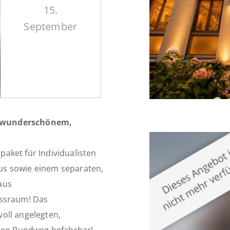
15.
September
f wunderschönem,
aket für Individualisten
us sowie einem separaten,
aus
essraum! Das
oll angelegten,