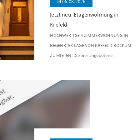
06.08.2026
Jetzt neu: Etagenwohnung in
Krefeld
HOCHWERTIGE 4 ZIMMERWOHNUNG IN
BEGEHRTER LAGE VON KREFELD-BOCKUM
ZU MIETEN! Die hier angebotene
Obergeschosswohnung befindet sich in
einem äußerst gepflegten Mehrfamilienhaus
in begehrter Wohnlage von Krefeld-Bockum.
Mit einer Wohnfläche von ca. 114 m²
überzeugt die Immobilie durch einen
durchdachten Grundriss, großzügige Räume
und eine hochwertige Ausstattung, die
modernen Wohnkomfort mit einem