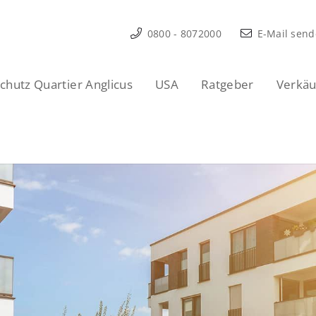
0800 - 8072000
E-Mail sen
hutz Quartier Anglicus
USA
Ratgeber
Verkäu