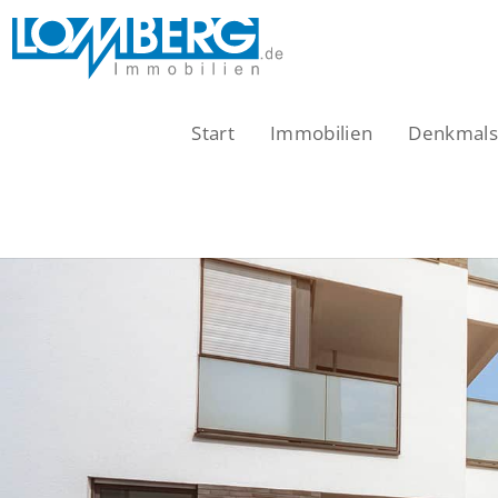
Zum
Inhalt
springen
Start
Immobilien
Denkmalsc