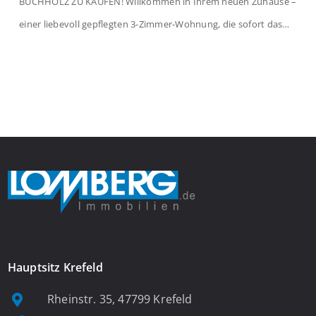
BUCHHOLZ ZU KAUFEN! Willkommen in Ihrem neuen Zuhause –
einer liebevoll gepflegten 3-Zimmer-Wohnung, die sofort das
Gefühl von Ankommen vermittelt. Der helle Flur mit
Einbauspots empfängt Sie herzlich und macht Lust auf mehr.
Das großzügige Wohnzimmer begeistert mit einem breiten
Fenster, viel Tageslicht und Blick ins satte Grün der Bäume – […]
Hauptsitz Krefeld
Rheinstr. 35, 47799 Krefeld