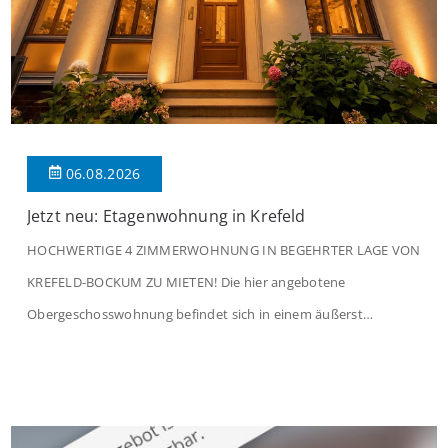
06.08.2026
Jetzt neu: Etagenwohnung in Krefeld
HOCHWERTIGE 4 ZIMMERWOHNUNG IN BEGEHRTER LAGE VON
KREFELD-BOCKUM ZU MIETEN! Die hier angebotene
Obergeschosswohnung befindet sich in einem äußerst
gepflegten Mehrfamilienhaus in begehrter Wohnlage von
Krefeld-Bockum. Mit einer Wohnfläche von ca. 114 m²
überzeugt die Immobilie durch einen durchdachten Grundriss,
großzügige Räume und eine hochwertige Ausstattung, die