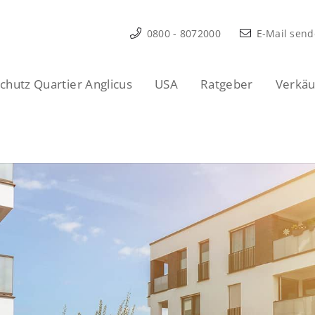
0800 - 8072000
E-Mail sen
hutz Quartier Anglicus
USA
Ratgeber
Verkäu