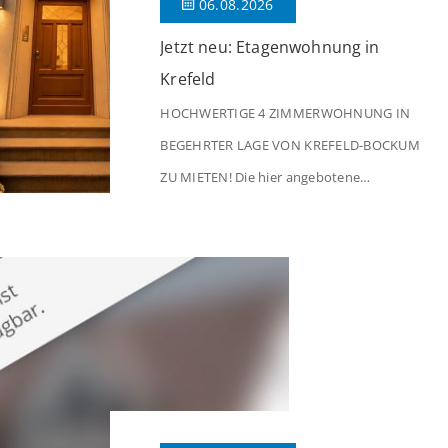
06.08.2026
Jetzt neu: Etagenwohnung in
Krefeld
HOCHWERTIGE 4 ZIMMERWOHNUNG IN
BEGEHRTER LAGE VON KREFELD-BOCKUM
ZU MIETEN! Die hier angebotene
Obergeschosswohnung befindet sich in
einem äußerst gepflegten Mehrfamilienhaus
in begehrter Wohnlage von Krefeld-Bockum.
Mit einer Wohnfläche von ca. 114 m²
überzeugt die Immobilie durch einen
durchdachten Grundriss, großzügige Räume
und eine hochwertige Ausstattung, die
modernen Wohnkomfort mit einem