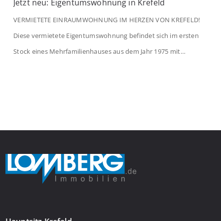
Jetzt neu: Eigentumswohnung in Krefeld
VERMIETETE EINRAUMWOHNUNG IM HERZEN VON KREFELD!
Diese vermietete Eigentumswohnung befindet sich im ersten
Stock eines Mehrfamilienhauses aus dem Jahr 1975 mit
insgesamt 39 Wohneinheiten. Die Wohnung verfügt über 35 m²
Wohnfläche., welche sich wie folgt aufteilen: Beim Betreten der
Wohnung befinden Sie sich in einer praktischen Diele, welche
ausreichend Platz für eine Garderobe bietet. Von […]