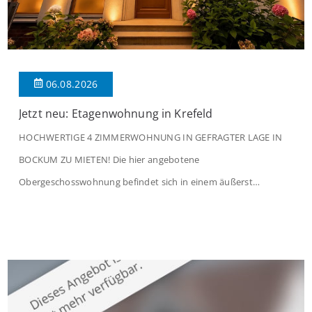
06.08.2026
Jetzt neu: Etagenwohnung in Krefeld
HOCHWERTIGE 4 ZIMMERWOHNUNG IN GEFRAGTER LAGE IN
BOCKUM ZU MIETEN! Die hier angebotene
Obergeschosswohnung befindet sich in einem äußerst
gepflegten Mehrfamilienhaus in begehrter Wohnlage von
Krefeld-Bockum. Mit einer Wohnfläche von ca. 114 m²
überzeugt die Immobilie durch einen durchdachten Grundriss,
großzügige Räume und eine hochwertige Ausstattung, die
modernen Wohnkomfort mit einem stilvollen Ambiente