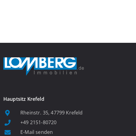
Gefühl von Ankommen vermittelt. Der helle Flur mit
Einbauspots empfängt Sie herzlich und macht Lust auf mehr.
Das großzügige Wohnzimmer begeistert mit einem breiten
Fenster, viel Tageslicht und Blick ins satte Grün der Bäume – […]
Hauptsitz Krefeld
Rheinstr. 35, 47799 Krefeld
+49 2151-80720
E-Mail senden