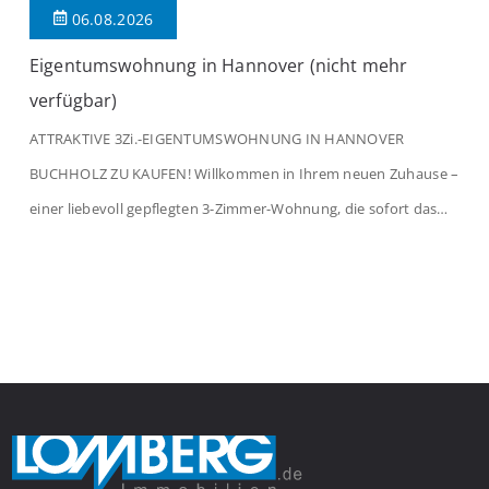
06.08.2026
Eigentumswohnung in Hannover (nicht mehr
verfügbar)
ATTRAKTIVE 3Zi.-EIGENTUMSWOHNUNG IN HANNOVER
BUCHHOLZ ZU KAUFEN! Willkommen in Ihrem neuen Zuhause –
einer liebevoll gepflegten 3-Zimmer-Wohnung, die sofort das
Gefühl von Ankommen vermittelt. Der helle Flur mit
Einbauspots empfängt Sie herzlich und macht Lust auf mehr.
Das großzügige Wohnzimmer begeistert mit einem breiten
Fenster, viel Tageslicht und Blick ins satte Grün der Bäume – […]