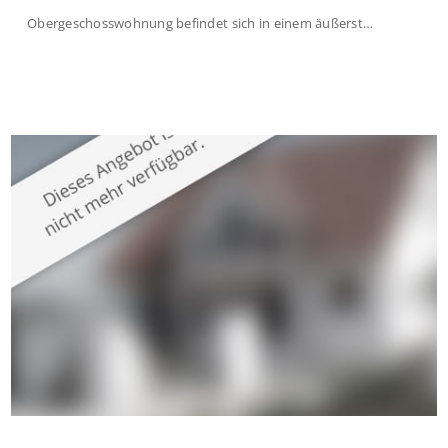
Obergeschosswohnung befindet sich in einem äußerst
gepflegten Mehrfamilienhaus in begehrter Wohnlage von
Krefeld-Bockum. Mit einer Wohnfläche von ca. 114 m²
überzeugt die Immobilie durch einen durchdachten Grundriss,
großzügige Räume und eine hochwertige Ausstattung, die
modernen Wohnkomfort mit einem stilvollen Ambiente
verbindet. Der […]