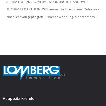
ATTRAKTIVE 3Zi.-EIGENTUMSWOHNUNG IN HANNOVER
BUCHHOLZ ZU KAUFEN! Willkommen in Ihrem neuen Zuhause –
einer liebevoll gepflegten 3-Zimmer-Wohnung, die sofort das
Gefühl von Ankommen vermittelt. Der helle Flur mit
Einbauspots empfängt Sie herzlich und macht Lust auf mehr.
Das großzügige Wohnzimmer begeistert mit einem breiten
Fenster, viel Tageslicht und Blick ins satte Grün der Bäume – […]
Hauptsitz Krefeld