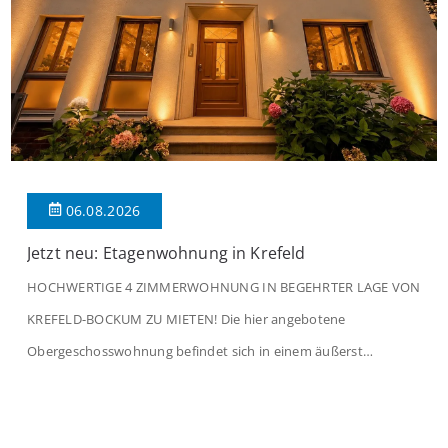
06.08.2026
Jetzt neu: Etagenwohnung in Krefeld
HOCHWERTIGE 4 ZIMMERWOHNUNG IN BEGEHRTER LAGE VON
KREFELD-BOCKUM ZU MIETEN! Die hier angebotene
Obergeschosswohnung befindet sich in einem äußerst
gepflegten Mehrfamilienhaus in begehrter Wohnlage von
Krefeld-Bockum. Mit einer Wohnfläche von ca. 114 m²
überzeugt die Immobilie durch einen durchdachten Grundriss,