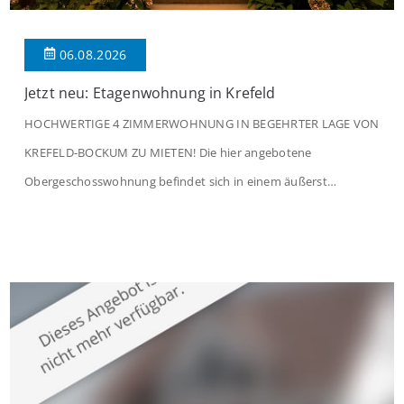
06.08.2026
Jetzt neu: Etagenwohnung in Krefeld
HOCHWERTIGE 4 ZIMMERWOHNUNG IN BEGEHRTER LAGE VON
KREFELD-BOCKUM ZU MIETEN! Die hier angebotene
Obergeschosswohnung befindet sich in einem äußerst
gepflegten Mehrfamilienhaus in begehrter Wohnlage von
Krefeld-Bockum. Mit einer Wohnfläche von ca. 114 m²
überzeugt die Immobilie durch einen durchdachten Grundriss,
großzügige Räume und eine hochwertige Ausstattung, die
modernen Wohnkomfort mit einem stilvollen Ambiente
verbindet. Der […]