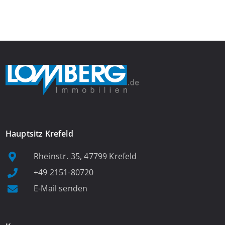
Das großzügige Wohnzimmer begeistert mit einem breiten
Fenster, viel Tageslicht und Blick ins satte Grün der Bäume – […]
Hauptsitz Krefeld
Rheinstr. 35, 47799 Krefeld
+49 2151-80720
E-Mail senden