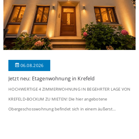
06.08.2026
Jetzt neu: Etagenwohnung in Krefeld
HOCHWERTIGE 4 ZIMMERWOHNUNG IN BEGEHRTER LAGE VON
KREFELD-BOCKUM ZU MIETEN! Die hier angebotene
Obergeschosswohnung befindet sich in einem äußerst
gepflegten Mehrfamilienhaus in begehrter Wohnlage von
Krefeld-Bockum. Mit einer Wohnfläche von ca. 114 m²
überzeugt die Immobilie durch einen durchdachten Grundriss,