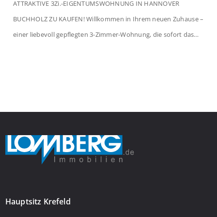
ATTRAKTIVE 3Zi.-EIGENTUMSWOHNUNG IN HANNOVER
BUCHHOLZ ZU KAUFEN! Willkommen in Ihrem neuen Zuhause –
einer liebevoll gepflegten 3-Zimmer-Wohnung, die sofort das
Gefühl von Ankommen vermittelt. Der helle Flur mit
Einbauspots empfängt Sie herzlich und macht Lust auf mehr.
Das großzügige Wohnzimmer begeistert mit einem breiten
Fenster, viel Tageslicht und Blick ins satte Grün der Bäume – […]
Hauptsitz Krefeld