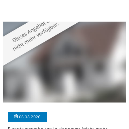
Krefeld-Bockum. Mit einer Wohnfläche von ca. 114 m²
überzeugt die Immobilie durch einen durchdachten Grundriss,
großzügige Räume und eine hochwertige Ausstattung, die
modernen Wohnkomfort mit einem stilvollen Ambiente
verbindet. Der […]
06.08.2026