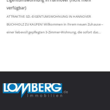
Eigentumswohnung in Hannover (nicht mehr
verfügbar)
ATTRAKTIVE 3Zi.-EIGENTUMSWOHNUNG IN HANNOVER
BUCHHOLZ ZU KAUFEN! Willkommen in Ihrem neuen Zuhause –
einer liebevoll gepflegten 3-Zimmer-Wohnung, die sofort das
Gefühl von Ankommen vermittelt. Der helle Flur mit
Einbauspots empfängt Sie herzlich und macht Lust auf mehr.
Das großzügige Wohnzimmer begeistert mit einem breiten
Fenster, viel Tageslicht und Blick ins satte Grün der Bäume – […]